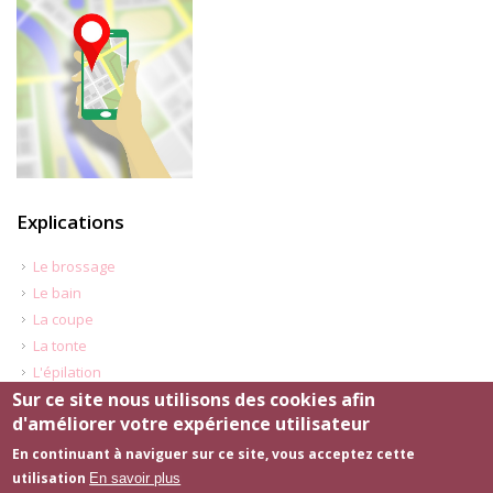
Explications
Le brossage
Le bain
La coupe
La tonte
L'épilation
Sur ce site nous utilisons des cookies afin
d'améliorer votre expérience utilisateur
Honoraires
-
Mentions légales
-
Le site internet du salon de toilettage
En continuant à naviguer sur ce site, vous acceptez cette
a été réalisé par
www.byen-site.fr
utilisation
En savoir plus